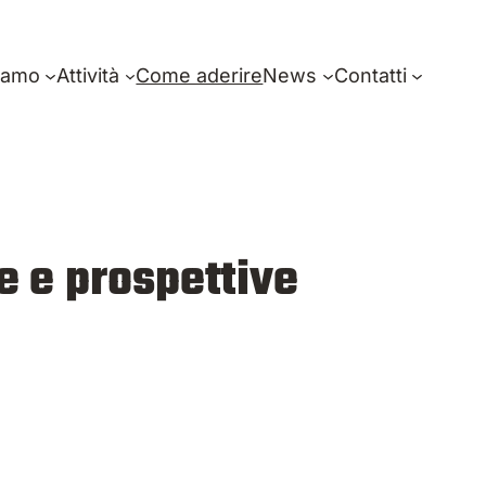
iamo
Attività
Come aderire
News
Contatti
e e prospettive