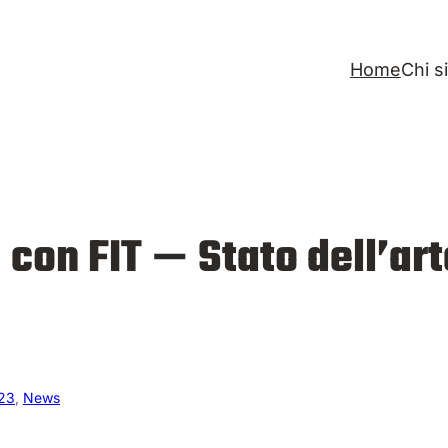
Home
Chi s
con FIT — Stato dell’art
23
, 
News