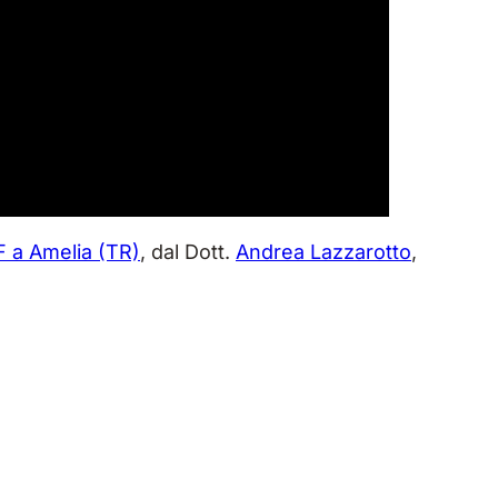
F a Amelia (TR)
, dal Dott.
Andrea Lazzarotto
,