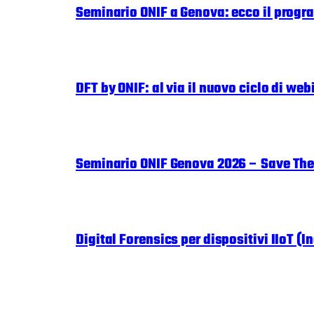
Seminario ONIF a Genova: ecco il progr
DFT by ONIF: al via il nuovo ciclo di web
Seminario ONIF Genova 2026 – Save The
Digital Forensics per dispositivi IIoT (In