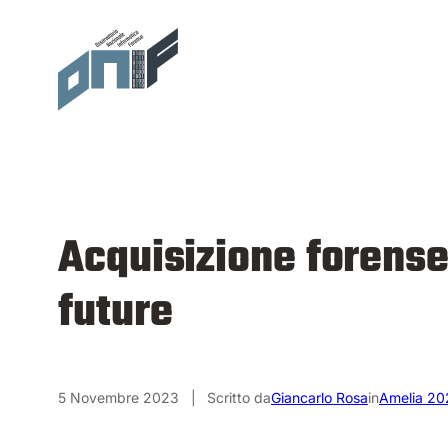
Vai
al
contenuto
Acquisizione forense 
future
5 Novembre 2023
|
Scritto da
Giancarlo Rosa
in
Amelia 20