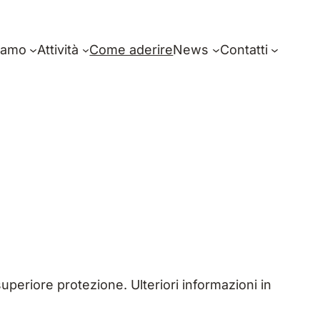
iamo
Attività
Come aderire
News
Contatti
superiore protezione. Ulteriori informazioni in